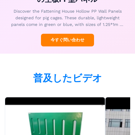
Discover the Fattening House Hollow PP Wall Panels
designed for pig cages. These durable, lightweight
panels come in green or blue, with sizes of 1.25*1m or
1*0.9m. Perfect for farms, they feature wide spaces
between tie-bars for optimal ventilation and easy
今すぐ問い合わせ
maintenance.
普及したビデオ