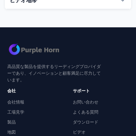
ビデオ地帯
すべてのビデオ
畜産場装置
家畜供給装置
プラスチックslatted床
高品質な製品を提供するリーディングプロバイダ
ーであり、イノベーションと顧客満足に尽力して
家畜の納屋の換気
います。
会社
サポート
自動水酒飲み
会社情報
お問い合わせ
肥料の処理装置
工場見学
よくある質問
製品
ダウンロード
人工的なminseminationのキット
地図
ビデオ