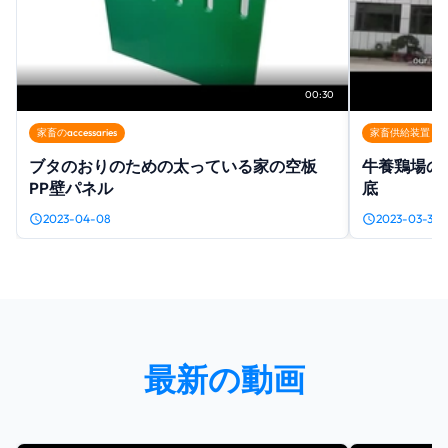
00:30
家畜のaccessaries
家畜供給装置
ブタのおりのための太っている家の空板
牛養鶏場の
PP壁パネル
底
2023-04-08
2023-03-30
最新の動画