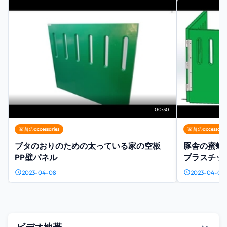
00:30
家畜のaccessaries
家畜のaccessarie
ブタのおりのための太っている家の空板
豚舎の蜜蜂
PP壁パネル
プラスチッ
2023-04-08
2023-04-08