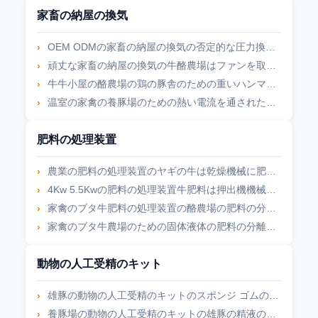
家畜の納屋の換気
OEM ODMの家畜の納屋の換気の否定的な圧力換気扇
頑丈な家畜の納屋の換気の牛酪農場はファンを取除いた
牛牛小屋の酪農場の鶏の豚舎のための重いハンマーの換気扇
温室の家禽の養豚場のための熱い電流を通された鋼鉄蒸気化冷却のパッドの壁
肥料の処理装置
農業の肥料の処理装置のヤギの牛は乾燥機械に肥料をやる
4Kw 5.5Kwの肥料の処理装置牛肥料は押出機機械を排水する
家禽のブタ牛肥料の処理装置の酪農場の肥料の分離器
家禽のブタ牛農場のための固体液体の肥料の分離器装置
動物の人工受精のキット
雄豚の動物の人工受精のキットのスポンジ ゴムの雌豚のダミー
養豚場の動物の人工受精のキットの雄豚の精液のコレクションの模造の雌豚