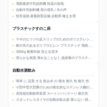
電動畜産牛乳給餌機 恒温の加熱
自動牛乳飼料機 母の母乳 / 羊の声
恒常温熱 家畜飼育設備 自動用 種まき用
プラスチックすのこ床
ヤギのヒツジの反スリップのためのポリエチレンPPのプラスチックすのこ床
耐久性のあるポリプロピレン プラスチック 鶏肉 スラット 床 汚れ 耐久性
300Kg 耐紫外線 洗える洗浄
滑らかな表面 薄れることなく,低保養のプラスチックスレット床
自動水酒飲み
簡単 に 設置 する 飲み水 の 噴水 耐久 性 耐久 性
小型中型大型豚のための衛生的なステンレス鋼の自動水飲み機
高性能自動飲料装置 カートンパッケージ 耐久性
スタッドレスタイヤの自動水飲み器 腐らない 掃除が簡単