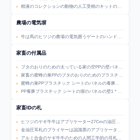
精液のコレクションの動物の人工受精のキットの模造の雌豚
農場の電気塀
牛は馬のヒツジの農場の電気囲うゲートのハンドルの農業の電気囲うハンドルを脅かす
家畜の付属品
ブタのおりのための太っている家の空PPの壁パネル 1.25 * 1M
家畜の蜜蜂の巣PPのブタのおりのためのプラスチック塀のパネル
蜜蜂の巣PPプラスチック シートのパネルの養豚場装置
PP養豚プラスチック シートの塀のパネルの壁1 * 0.9M 13KG
家畜IDの札
ヒツジのヤギ牛牛はアプリケーター27Cmの油圧付くプライヤーに付ける
金油圧耳札のプライヤーは認識票のアプリケーターに金属をかぶせる
アルミ合金のヤギ牛牛のための人間工学的の耳札のアプリケーター