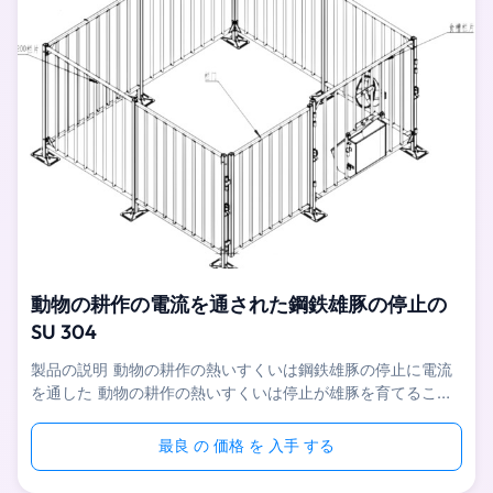
る） 材料 ...
動物の耕作の電流を通された鋼鉄雄豚の停止の
SU 304
製品の説明 動物の耕作の熱いすくいは鋼鉄雄豚の停止に電流
を通した 動物の耕作の熱いすくいは停止が雄豚を育てること
および精液を集めるために主に使用される鋼鉄雄豚に電流を通
した。それにhot-dip電流を通された塀があり、雄豚に安全
最良 の 価格 を 入手 する
な、安定した、独立した快適な生活環境を提供するためにセメ
ントのスラットの床を装備される。1本のペンは雄豚のアクテ