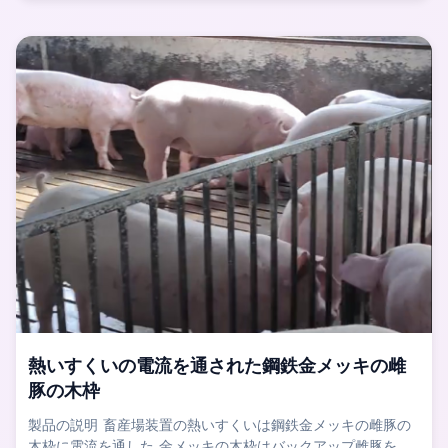
ィビティ・エリアを保障し、雄豚の精液の質を改善し、雄豚の
耐用年数を延長するために1の雄豚を育てることができる。 私
達の雄豚の木枠は完全に溶接されるの後に適用された全面的な
熱いすくいの亜鉛めっき、よいanti-corrosion、酸及びアルカ
リの抵抗の能力を確か...
熱いすくいの電流を通された鋼鉄金メッキの雌
豚の木枠
製品の説明 畜産場装置の熱いすくいは鋼鉄金メッキの雌豚の
木枠に電流を通した 金メッキの木枠はバックアップ雌豚を育