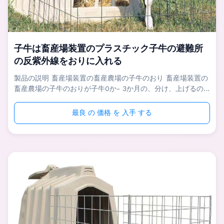
子牛は畜産場装置のプラスチック子牛の避難所
の反紫外線をおりに入れる
製品の説明 畜産場装置の畜産農場の子牛のおり 畜産場装置の
畜産農場の子牛のおりが子牛0か- 3か月の、分け、上げるの
に互いの間の吸い、作成し、そして生活環境を改良し、そして
成長の速度を増加することの回避のそれらを助けるために使用
最良 の 価格 を 入手 する
されている。 畜産場装置の畜産農場の子牛のおりは最もよい
分離と子牛の間で達し、病気を減らす子牛のための非常にきれ
いな生活環境を作成する。子牛の箱は集中された供給の子牛の
早い使用を高めることを、子牛の体格を改善することをおよび
成長の速度を増加することを助けることができる。子牛の箱の
供給は競争を子牛の間の互い避け、子牛の生活環境を改良し、
下痢の疾病率および胃腸炎の危険を減ら...