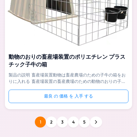
動物のおりの畜産場装置のポリエチレン プラス
チック子牛の箱
製品の説明 畜産場装置動物は畜産農場のための子牛の箱をお
りに入れる 畜産場装置の畜産農場のための動物のおりの子牛
の箱は最もよい分離と子牛の間で達し、病気を減らす子牛のた
めの非常にきれいな生活環境を作成する。子牛の箱は集中され
最良 の 価格 を 入手 する
た供給の子牛の早い使用を高めることを、子牛の体格を改善す
ることをおよび成長の速度を増加することを助けることができ
る。子牛の箱の供給は競争を子牛の間の互い避け、子牛の生活
環境を改良し、下痢の疾病率および胃腸炎の危険を減らすこと
1
2
3
4
5
ができ子牛の残存率をに90%以上高める。 指定 プロダクト
畜産場装置動物は畜産農場のための子牛の箱をおりに入れる