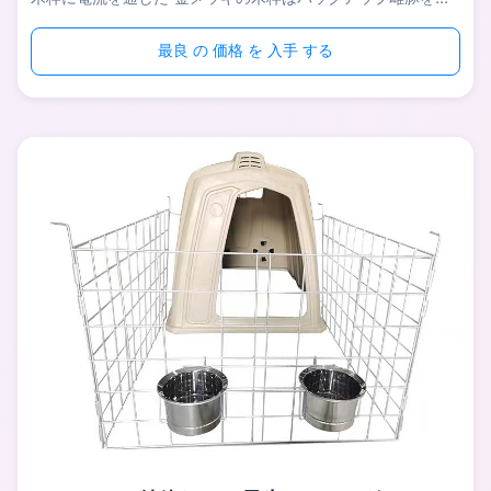
てるために適している。として限界の塀か大きいグループの塀
半使用することができるポリ塩化ビニールの塀およびhot-dip
最良 の 価格 を 入手 する
電流を通された塀がある。多数のバックアップ雌豚は1つの金
メッキの木枠で育てることができる。それは動かすために撒く
より大きいスペースを与える。 私達の雌豚の木枠は完全に最
初に溶接され、次によいanti-corrosion確かめる全面的な熱い
すくいの亜鉛めっき、酸及びアルカリの抵抗の能力適用する。
指定 名前 畜産場装置の熱いすくいは鋼鉄金メッキの雌豚の木
枠に電流を通した ...