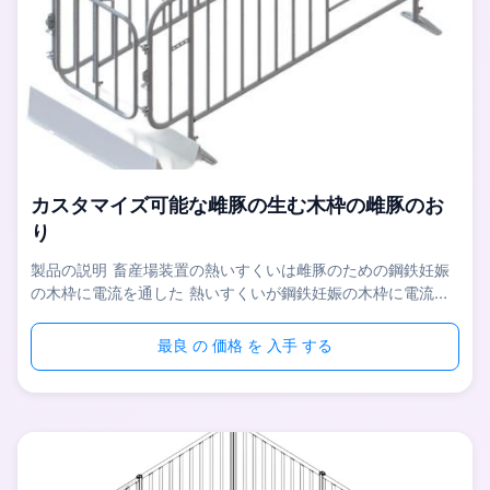
カスタマイズ可能な雌豚の生む木枠の雌豚のお
り
製品の説明 畜産場装置の熱いすくいは雌豚のための鋼鉄妊娠
の木枠に電流を通した 熱いすくいが鋼鉄妊娠の木枠に電流を
通したアニマル・ファーム装置は農地をフルに、スペース節約
管理すること速く、取付け易いのおよび容易活用できる雌豚の
最良 の 価格 を 入手 する
ための妊娠の段階に適当である。 さらに、妊娠の木枠は雌豚
のくず率を改善し、中絶の危険を非常に減らすことができる。
雌豚の木枠は完全に溶接されるの後で電流を通される熱いすく
い確かめるよいanti-corrosionのacid&のアルカリの抵抗であ
る。 指定 名前 雌豚の熱いすくいは鋼鉄妊娠の木枠に電流を
通した サイズ 2.3*0.65m （サイズはカスタマイズ可能であ