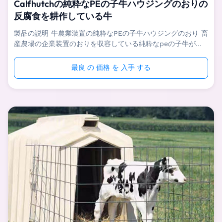
Calfhutchの純粋なPEの子牛ハウジングのおりの
反腐食を耕作している牛
製品の説明 牛農業装置の純粋なPEの子牛ハウジングのおり 畜
産農場の企業装置のおりを収容している純粋なpeの子牛が子
牛0か- 3か月の、分け、上げるのに互いの間の吸い、作成
し、そして生活環境を改良し、そして成長の速度を増加するこ
最良 の 価格 を 入手 する
との回避のそれらを助けるために使用されている。 畜産農場
の企業装置のおりを収容している純粋なpeの子牛はbox-type
納屋で構成され、塀は、1便の側面の開いたと、3つの側面閉ま
った。太陽および乾燥した開いた分野に直面する子牛の住宅需
要は外へ置かれる冬に子牛を暖かい飼い、夏に冷却する。労働
者がきれいにし、子牛の生活環境を消毒し、子牛の間の互いを
戦うことを避け、子牛の生活...