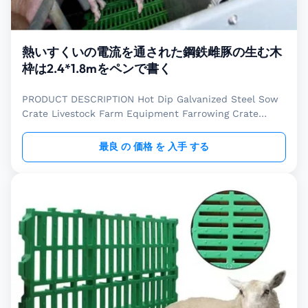
熱いすくいの電流を通された鋼鉄雌豚の生む木
枠は2.4*1.8mをペンで書く
PRODUCT DESCRIPTION Hot Dip Galvanized Steel Sow
Crate Livestock Farm Equipment Farrowing Crate
Livestock farm equipment sow farrowing crate is
widely used in maternity and lactation period. The
最良 の 価格 を 入手 する
PVC fence type farrowing crate reserched and
developed by our company provides a hygienic and
comfortable environment for sows and piglets, the
unique pressure proof design can have a buffer effect
when sow is laying down, it greatly improves the
survival rate of piglets. Length and