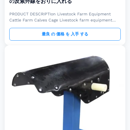
の反紫外線をおりに入れる
PRODUCT DESCRIPTIon Livestock Farm Equipment
Cattle Farm Calves Cage Livestock farm equipment
cattle farm calves cage is used to separate and raise
the 0 - 3 months calves, help them in avoiding sucking
最良 の 価格 を 入手 する
between each other, creating and improving their
living environment, and increasing the growth speed.
Livestock farm equipment cattle farm calves cage
creates a highly clean living environment for calves,
reaching with the best isolation between the calves
and reducing disease