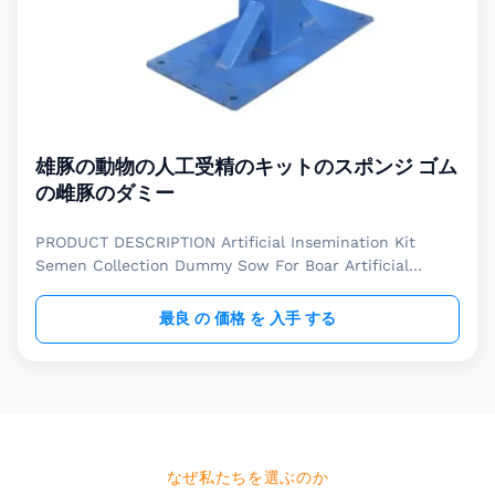
雄豚の動物の人工受精のキットのスポンジ ゴム
の雌豚のダミー
PRODUCT DESCRIPTION Artificial Insemination Kit
Semen Collection Dummy Sow For Boar Artificial
insemination kit dummy sow is widely used for
collecting boar semen in modern farm, which saves
最良 の 価格 を 入手 する
labor cost and easy to operate, which highly increases
mating efficiency in pig farm production, saving time
and cost for farmers. Different materials and sizes are
available for your choice to match different farm
situations. Name Material Characters Dummy sow-1
Sponge cost effective,
なぜ私たちを選ぶのか