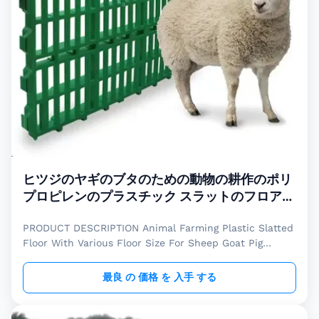
ヒツジのヤギのブタのための動物の耕作のポリ
プロピレンのプラスチック スラットのフロアー
リング
PRODUCT DESCRIPTION Animal Farming Plastic Slatted
Floor With Various Floor Size For Sheep Goat Pig
Animal farming plastic slatted floor is mainly used for
livestock farm like pig farm and sheep/goat farm. Our
最良 の 価格 を 入手 する
plastic slatted floor witn self-locking is very easy to
install, it is water washable, convenient to clean. Pure
PP material is used for one-time injection molding