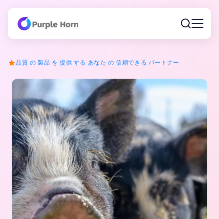
品質 の 製品 を 提供 する あなた の 信頼できる パートナー