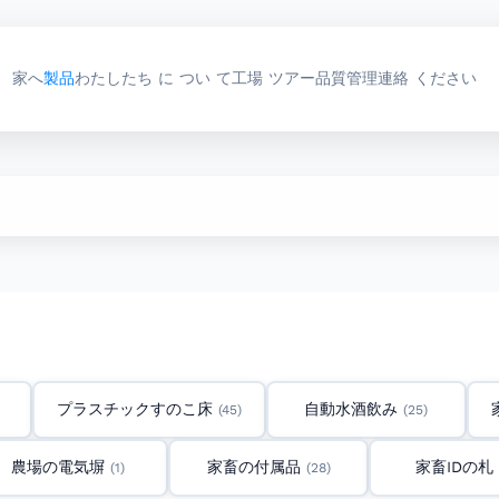
家へ
製品
わたしたち に つい て
工場 ツアー
品質管理
連絡 ください
プラスチックすのこ床
自動水酒飲み
(45)
(25)
農場の電気塀
家畜の付属品
家畜IDの札
(1)
(28)