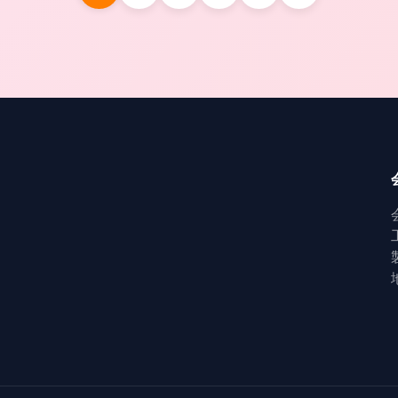
分にスラット/継ぎ目が無い コブタ/養樹園のブタ/
ヒツジ/ヤギ 40*70cm 十分にスラット コブタ/養
樹...