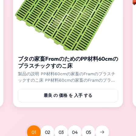
ブタの家畜FramのためのPP材料60cmの
プラスチックすのこ床
製品の説明 PP材料60cmの家畜のFramのプラスチ
ックすのこ床 PP材料60cmの家畜のFramのプラス
チックすのこ床はブタ、ヒツジおよびヤギの農場の
ような家畜のために主に使用される。 プラスチック
最良 の 価格 を 入手 する
床は洗濯できるおよびきれいになること容易取付け
て、水をまいて容易である。純粋なPP材料はよい靭
性の一度だけの射出成形のために、高力使用され。
それは衛生学、安定した、安全でおよび快適な生活
環境を動物に与えることができる。 指定 プラスチ
ックすのこ床のサイズ 指定 家畜耕作 40*60cm 十
01
02
03
04
05