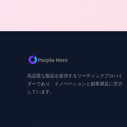
すのこ /seamless 800kg 60*60cm 十分にすのこ
/half すのこ /seamless ...
高品質な製品を提供するリーディングプロバイ
ダーであり、イノベーションと顧客満足に尽力
しています。