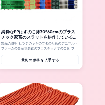
純粋なPPはすのこ床30*60cmのプラス
チック家畜のスラットを耕作しているヤ
ギを撒く
製品の説明 ヒツジのヤギのブタのためのアニマル・
ファームの畜産場装置のプラスチックすのこ床 プラ
スチックすのこ床はコブタおよび看護のブタのよう
な家畜のために主に使用され、またヒツジおよびヤ
最良 の 価格 を 入手 する
ギの農場で使用することができる。さらに、補強さ
れたプラスチック床は雌豚および終わりのブタに使
用することができる。プラスチック床は取付け易い
洗濯でき、きれいになること容易。純粋なPP材料は
よい靭性の一度だけの射出成形のために、高力使用
され。それは衛生学、安定した、安全でおよび快適
な生活環境を動物に与えることができる。 指定 プ
ラスチックすのこ床のサイズ 細部 動物の耕作のた
めに適した 40*60cm 十分にスラ...