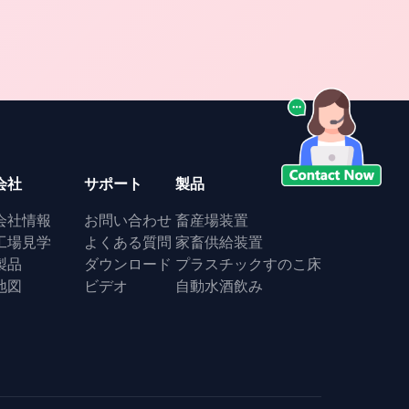
十分にスラット/継ぎ目が無い コブタ/養樹園のブ
タ/ヒツジ/ヤギ 40*70cm 十分にスラット コブタ/
養樹...
会社
サポート
製品
会社情報
お問い合わせ
畜産場装置
工場見学
よくある質問
家畜供給装置
製品
ダウンロード
プラスチックすのこ床
地図
ビデオ
自動水酒飲み