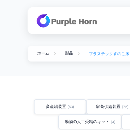
ホーム
製品
プラスチックすのこ床
畜産場装置
家畜供給装置
(53)
(72)
動物の人工受精のキット
(3)