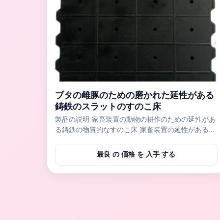
ブタの雌豚のための磨かれた延性がある
鋳鉄のスラットのすのこ床
製品の説明 家畜装置の動物の耕作のための延性があ
る鋳鉄の物質的なすのこ床 家畜装置の延性がある鉄
材料の鋳鉄の床は雌豚、太らせているブタおよび糞
便の溝カバーのために主に使用される。私達の会社
最良 の 価格 を 入手 する
が作り出す鋳鉄のスラットの床は完全に、ぎざぎざ
なしで全く滑らか磨かれ、雌豚のニップルか
livastockのボディを傷つけない。鋳鉄の床は800kg
の積載量と、取付け易く、きれいになり易く安全
で、快適な生活環境をブタに提供する。 指定 サイ
ズ 指定 軸受け容量 70*60cm 十分にすのこ /half