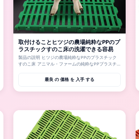
取付けることヒツジの農場純粋なPPのプ
ラスチックすのこ床の洗濯できる容易
製品の説明 ヒツジの農場純粋なPPのプラスチック
すのこ床 アニマル・ファームの純粋なPPプラスチ
ックすのこ床はヒツジおよびヤギの農場のような家
畜のために主に使用される。 プラスチック床は洗い
最良 の 価格 を 入手 する
流すべき取付け、洗濯でき、使いやすい易い水。純
粋なPP材料はよい靭性のプラスチックすのこ床を、
作り出すために高力使用され。それは衛生学、安定
した、安全でおよび快適な生活環境を動物に与える
ことができる。 指定 プラスチック床のサイズ 指定
家畜耕作 40*60cm 十分にスラット/継ぎ目が無い
コブタ/養樹園のブタ/ヒツジ/ヤギ 40*70cm 十分に
スラット コブタ/養樹園のブタ/ヒツジ/ヤギ 50...