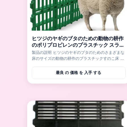
ヒツジのヤギのブタのための動物の耕作
のポリプロピレンのプラスチック スラッ
トのフロアーリング
製品の説明 ヒツジのヤギのブタのためのさまざまな
床のサイズの動物の耕作のプラスチックすのこ床 ア
ニマル・ファームのプラスチックすのこ床は養豚場
およびヒツジ/ヤギの農場のような畜産場のために主
最良 の 価格 を 入手 する
に使用される。自動閉鎖私達のプラスチックすのこ
床のwitnは取付け非常に易いそれである洗濯できる
水きれいになること便利。純粋なPP材料はよい靭性
の一度だけの射出成形の生産のために、高力使用さ
れ。それは動物を衛生学、安定した、安全でおよび
快適な生活環境提供する。 指定 動物の耕作の床の
サイズ プラスチックすのこ床の細部 動物の耕作の
ために適した 40*60cm 十分にスラット/継ぎ目が
無い コブタ/養樹園のブ...