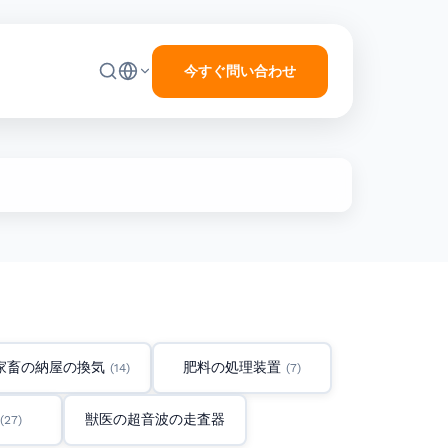
今すぐ問い合わせ
家畜の納屋の換気
肥料の処理装置
(14)
(7)
獣医の超音波の走査器
(27)