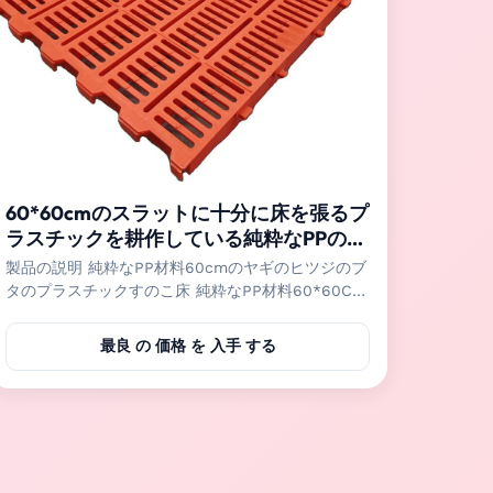
60*60cmのスラットに十分に床を張るプ
ラスチックを耕作している純粋なPPのヒ
ツジのヤギ/継ぎ目が無い
製品の説明 純粋なPP材料60cmのヤギのヒツジのブ
タのプラスチックすのこ床 純粋なPP材料60*60CM
のプラスチックすのこ床はブタ、ヒツジおよびヤギ
の農場のような家畜のために主に使用される。 プラ
最良 の 価格 を 入手 する
スチック床は洗濯できるおよびきれいになること容
易取付けて、水をまいて容易である。純粋なPP材料
はよい靭性の一度だけの射出成形のために、高力使
用され。それは衛生学、安定した、安全でおよび快
適な生活環境を動物に与えることができる。 指定
プラスチック床のサイズ 指定 家畜耕作 40*60cm